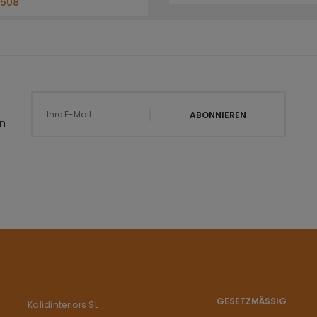
T508
ABONNIEREN
en
GESETZMÄSSIG
Kalidinteriors SL