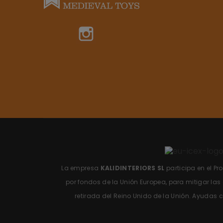
Instagram
La empresa
KALIDINTERIORS SL
participa en el P
por fondos de la Unión Europea, para mitigar la
retirada del Reino Unido de la Unión.
Ayudas c