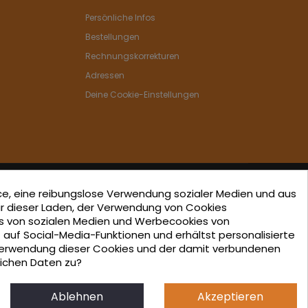
Persönliche Infos
Bestellungen
Rechnungskorrekturen
Adressen
Deine Cookie-Einstellungen
ce, eine reibungslose Verwendung sozialer Medien und aus
r dieser Laden, der Verwendung von Cookies
s von sozialen Medien und Werbecookies von
ated in the ICEX-Next Export Initiation Program, with
f auf Social-Media-Funktionen und erhältst personalisierte
erwendung dieser Cookies und der damit verbundenen
-financing from European FEDER funds, having
lichen Daten zu?
 their involvement, to the economic growth of this
 region, and Spain as a whole.
Ablehnen
Akzeptieren