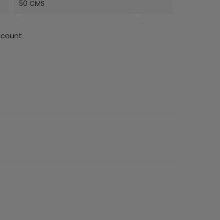
50 CMS
ccount
.