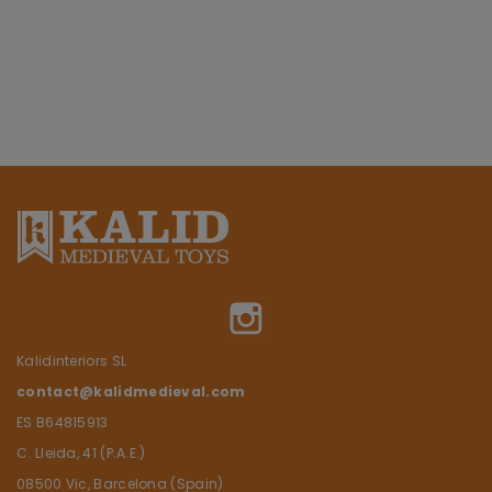
Instagram
Kalidinteriors SL
contact@kalidmedieval.com
ES B64815913
C. Lleida, 41 (P.A.E.)
08500 Vic, Barcelona (Spain)