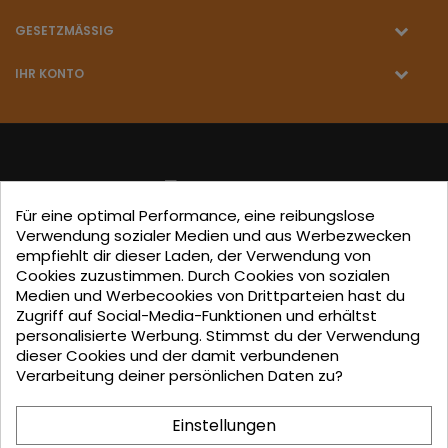
GESETZMÄSSIG
IHR KONTO
Für eine optimal Performance, eine reibungslose
La empresa
KALIDINTERIORS SL
participa en el Programa
Verwendung sozialer Medien und aus Werbezwecken
"ICEX-BREXIT"
financiado por fondos de la Unión Europea,
empfiehlt dir dieser Laden, der Verwendung von
Cookies zuzustimmen. Durch Cookies von sozialen
para mitigar las consecuencias adversas de la retirada del
Medien und Werbecookies von Drittparteien hast du
Reino Unido de la Unión.
Ayudas concedidas por ICEX en
Zugriff auf Social-Media-Funktionen und erhältst
personalisierte Werbung. Stimmst du der Verwendung
2023.
dieser Cookies und der damit verbundenen
Verarbeitung deiner persönlichen Daten zu?
KALIDINTERIORS, S.L. has participated in the ICEX-Next Export
Einstellungen
Initiation Program, with the support of ICEX and co-