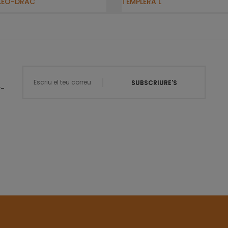
LEÓ-DRAC
TEMPLERA L
SUBSCRIURE'S
r-