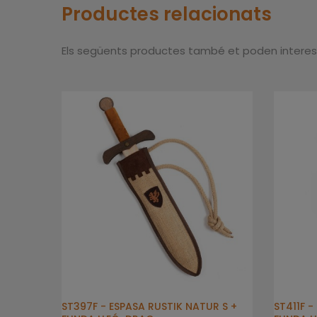
Productes relacionats
Els següents productes també et poden interes
ST397F - ESPASA RUSTIK NATUR S +
ST411F -