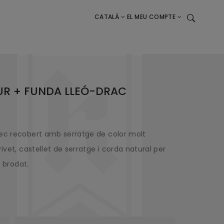
CATALÀ
EL MEU COMPTE
UR + FUNDA LLEÓ-DRAC
nec recobert amb serratge de color molt
ivet, castellet de serratge i corda natural per
c brodat.