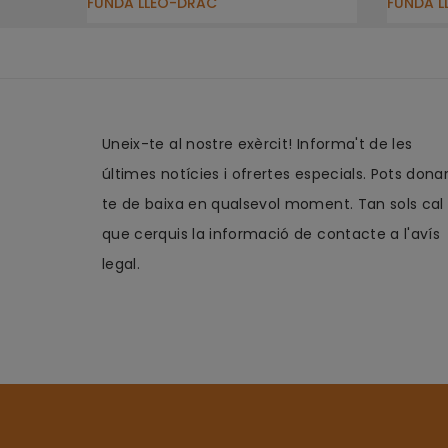
FUNDA LLEÓ-DRAC
FUNDA L
Uneix-te al nostre exèrcit! Informa't de les
últimes notícies i ofrertes especials. Pots dona
te de baixa en qualsevol moment. Tan sols cal
que cerquis la informació de contacte a l'avís
legal.