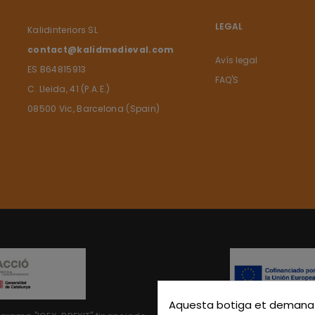
LEGAL
Kalidinteriors SL
contact@kalidmedieval.com
Avís legal
ES B64815913
FAQ'S
C. Lleida, 41 (P.A.E.)
08500 Vic, Barcelona (Spain)
Aquesta botiga et demana q