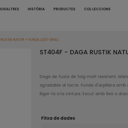
NOSALTRES
HISTÒRIA
PRODUCTES
COL·LECCIONS
S
 RUSTIK NATUR + FUNDA LLEÓ-DRAC
ST404F - DAGA RUSTIK NAT
Daga de fusta de faig molt resistent. Mà
agradable al tacte. Funda d'arpillera amb r
lligar-la a la cintura. Escut amb lleó o dra
Fitxa de dades