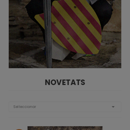
NOVETATS

Sel·leccionar