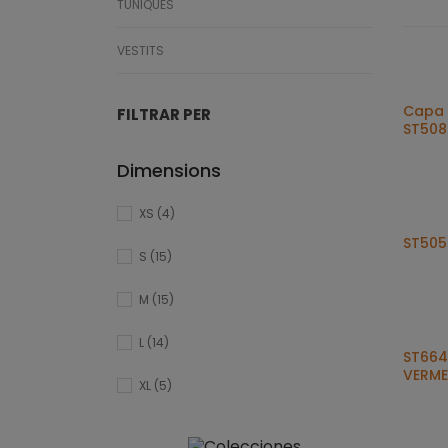
TÚNIQUES
VESTITS
Capa 
FILTRAR PER
ST508
Dimensions
XS
(4)
ST505
S
(15)
M
(15)
L
(14)
ST664
VERME
XL
(5)