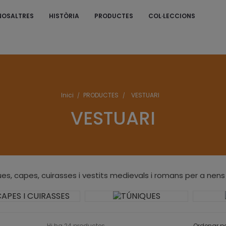
NOSALTRES
HISTÒRIA
PRODUCTES
COL·LECCIONS
S
Inici
PRODUCTES
VESTUARI
VESTUARI
es, capes, cuirasses i vestits medievals i romans per a nens
Hi ha 24 productes.
Ordenar pe