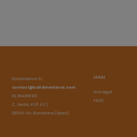
LEGAL
Kalidinteriors SL
contact@kalidmedieval.com
Avís legal
ES B64815913
FAQ'S
C. Lleida, 41 (P.A.E.)
08500 Vic, Barcelona (Spain)