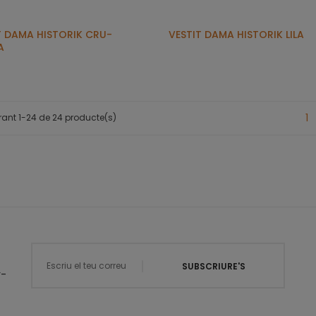
T DAMA HISTORIK CRU-
VESTIT DAMA HISTORIK LILA
A
1
rant 1-24 de 24 producte(s)
SUBSCRIURE'S
r-