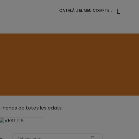
CATALÀ
EL MEU COMPTE
 i nenes de totes les edats.
r:
Sel·leccionar