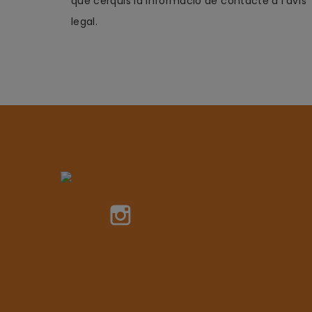
que cerquis la informació de contacte a l'avís
legal.
Instagram