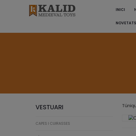
INICI
NOVETAT
Túniqu
VESTUARI
CAPES I CUIRASSES