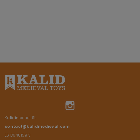
Instagram
Kalidinteriors SL
contact@kalidmedieval.com
ES B64815913