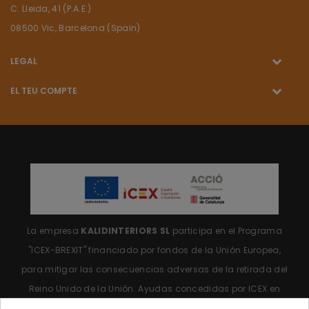
C. Lleida, 41 (P.A.E.)
08500 Vic, Barcelona (Spain)
LEGAL
EL TEU COMPTE
La empresa
KALIDINTERIORS SL
participa en el Programa
"ICEX-BREXIT"
financiado por fondos de la Unión Europea,
para mitigar las consecuencias adversas de la retirada del
Reino Unido de la Unión.
Ayudas concedidas por ICEX en
2023.