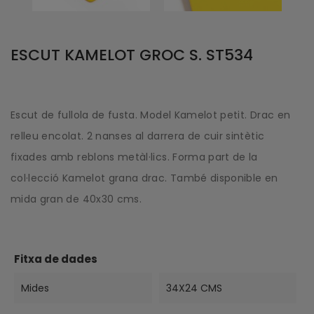
ESCUT KAMELOT GROC S. ST534
Escut de fullola de fusta. Model Kamelot petit. Drac en
relleu encolat. 2 nanses al darrera de cuir sintètic
fixades amb reblons metàl·lics. Forma part de la
col·lecció Kamelot grana drac. També disponible en
mida gran de 40x30 cms.
Fitxa de dades
Mides
34X24 CMS