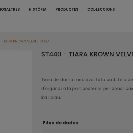
NOSALTRES
HISTÒRIA
PRODUCTES
COL·LECCIONS
S
- TIARA KROWN VELVET ROSA
ST440 - TIARA KROWN VELV
Tiara de dama medieval feta amb tela de v
d'organdí a la part posterior per donar ca
lila i blau.
Fitxa de dades