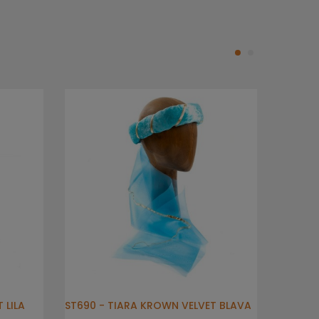
 LILA
ST690 - TIARA KROWN VELVET BLAVA
ST459 -