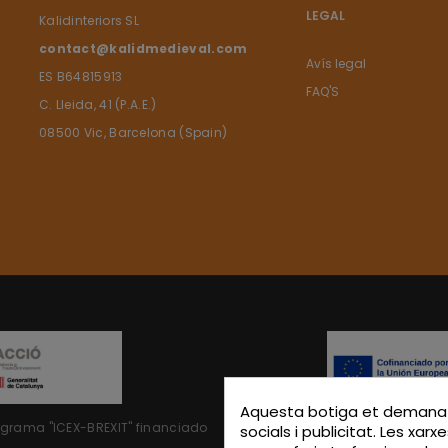
LEGAL
Kalidinteriors SL
contact@kalidmedieval.com
Avís legal
ES B64815913
FAQ'S
C. Lleida, 41 (P.A.E.)
08500 Vic, Barcelona (Spain)
Aquesta botiga et demana q
rograma "ICEX-BREXIT"
financiado
KALIDINTERIORS, S.L. ha partici
socials i publicitat. Les xarx