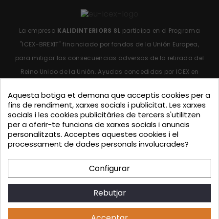
La empresa
KALIDINTERIORS SL
participa en el Programa
"ICEX-BREXIT"
financiado por fondos de la Unión Europea,
para mitigar las consecuencias adversas de la retirada del
Reino Unido de la Unión.
Ayudas concedidas por ICEX en
2023.
Aquesta botiga et demana que acceptis cookies per a
fins de rendiment, xarxes socials i publicitat. Les xarxes
socials i les cookies publicitàries de tercers s'utilitzen
per a oferir-te funcions de xarxes socials i anuncis
personalitzats. Acceptes aquestes cookies i el
processament de dades personals involucrades?
KALIDINTERIORS, S.L. ha participado en el Programa de
Iniciación a la Exportación ICEX-Next, y ha contado con el
Configurar
apoyo de ICEX, así como con la cofinanciación de Fondos
europeos FEDER, habiendo contribuido según la medida de
Rebutjar
los mismos, al crecimiento económico de esta empresa, su
región y de España en su conjunto
Acceptar