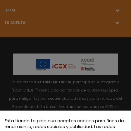
LEGAL
TU CUENTA
La empresa
KALIDINTERIORS SL
participa en el Programa
"ICEX-BREXIT"
financiado por fondos de la Unión Europea,
para mitigar las consecuencias adversas de la retirada del
Reino Unido de la Unión.
Ayudas concedidas por ICEX en
2023.
Esta tienda te pide que aceptes cookies para fines de
rendimiento, redes sociales y publicidad. Las redes