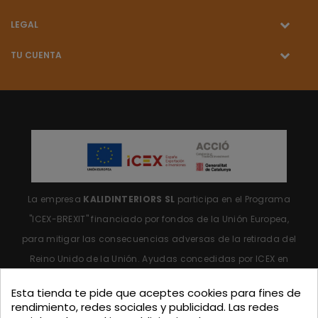
LEGAL
TU CUENTA
La empresa
KALIDINTERIORS SL
participa en el Programa
"ICEX-BREXIT"
financiado por fondos de la Unión Europea,
para mitigar las consecuencias adversas de la retirada del
Reino Unido de la Unión.
Ayudas concedidas por ICEX en
2023.
Esta tienda te pide que aceptes cookies para fines de
rendimiento, redes sociales y publicidad. Las redes