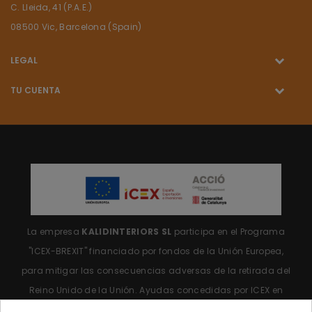
C. Lleida, 41 (P.A.E.)
08500 Vic, Barcelona (Spain)
LEGAL
TU CUENTA
La empresa
KALIDINTERIORS SL
participa en el Programa
"ICEX-BREXIT"
financiado por fondos de la Unión Europea,
para mitigar las consecuencias adversas de la retirada del
Reino Unido de la Unión.
Ayudas concedidas por ICEX en
2023.