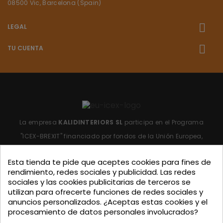
08500 Vic, Barcelona (Spain)
LEGAL
TU CUENTA
La empresa
KALIDINTERIORS SL
participa en el Programa
"ICEX-BREXIT"
financiado por fondos de la Unión Europea,
para mitigar las consecuencias adversas de la retirada del
Esta tienda te pide que aceptes cookies para fines de
Reino Unido de la Unión.
Ayudas concedidas por ICEX en
rendimiento, redes sociales y publicidad. Las redes
2023.
sociales y las cookies publicitarias de terceros se
utilizan para ofrecerte funciones de redes sociales y
anuncios personalizados. ¿Aceptas estas cookies y el
procesamiento de datos personales involucrados?
KALIDINTERIORS, S.L. ha participado en el Programa de