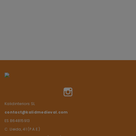
Instagram
Kalidinteriors SL
contact@kalidmedieval.com
ES B64815913
C. Lleida, 41 (P.A.E.)