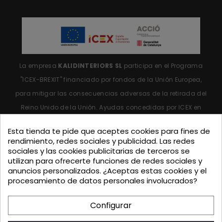
La empresa
KALIDINTERIORS SL
participa en el Programa
"ICEX-BREXIT"
financiado por fondos de la Unión Europea,
para mitigar las consecuencias adversas de la retirada del
Reino Unido de la Unión.
Ayudas concedidas por ICEX en
2023.
Esta tienda te pide que aceptes cookies para fines de
rendimiento, redes sociales y publicidad. Las redes
sociales y las cookies publicitarias de terceros se
utilizan para ofrecerte funciones de redes sociales y
anuncios personalizados. ¿Aceptas estas cookies y el
procesamiento de datos personales involucrados?
KALIDINTERIORS, S.L. ha participado en el Programa de
Iniciación a la Exportación ICEX-Next, y ha contado con el
Configurar
apoyo de ICEX, así como con la cofinanciación de Fondos