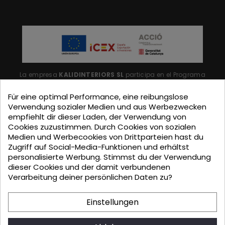
La empresa
KALIDINTERIORS SL
participa en el Programa
"ICEX-BREXIT"
financiado por fondos de la Unión Europea,
Für eine optimal Performance, eine reibungslose
para mitigar las consecuencias adversas de la retirada del
Verwendung sozialer Medien und aus Werbezwecken
empfiehlt dir dieser Laden, der Verwendung von
Reino Unido de la Unión.
Ayudas concedidas por ICEX en
Cookies zuzustimmen. Durch Cookies von sozialen
2023.
Medien und Werbecookies von Drittparteien hast du
Zugriff auf Social-Media-Funktionen und erhältst
personalisierte Werbung. Stimmst du der Verwendung
dieser Cookies und der damit verbundenen
Verarbeitung deiner persönlichen Daten zu?
KALIDINTERIORS, S.L. has participated in the ICEX-Next Export
Einstellungen
Initiation Program, with the support of ICEX and co-
financing from European FEDER funds, having contributed, to