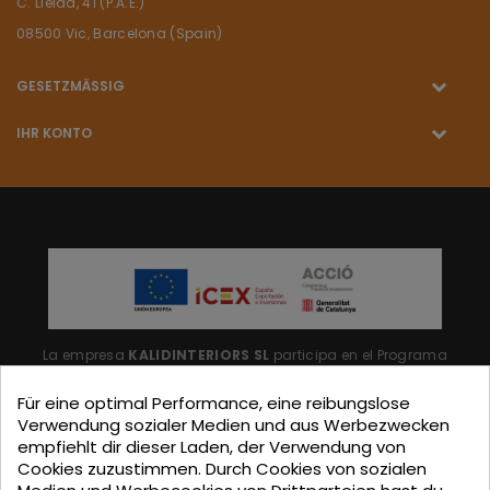
C. Lleida, 41 (P.A.E.)
08500 Vic, Barcelona (Spain)
GESETZMÄSSIG
IHR KONTO
La empresa
KALIDINTERIORS SL
participa en el Programa
"ICEX-BREXIT"
financiado por fondos de la Unión Europea,
Für eine optimal Performance, eine reibungslose
para mitigar las consecuencias adversas de la retirada del
Verwendung sozialer Medien und aus Werbezwecken
empfiehlt dir dieser Laden, der Verwendung von
Reino Unido de la Unión.
Ayudas concedidas por ICEX en
Cookies zuzustimmen. Durch Cookies von sozialen
2023.