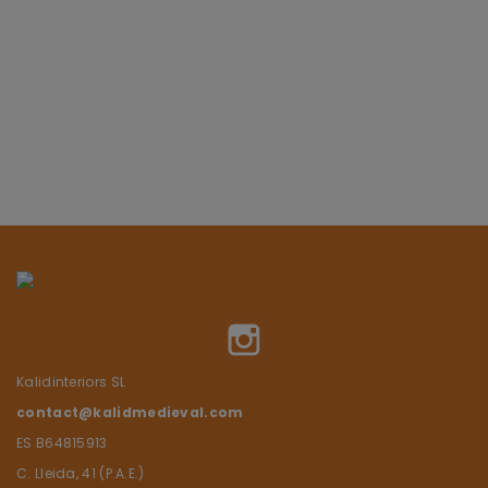
Instagram
Kalidinteriors SL
contact@kalidmedieval.com
ES B64815913
C. Lleida, 41 (P.A.E.)