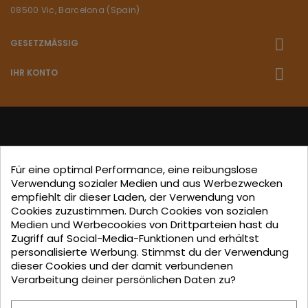
08500 Vic, Barcelona (Spain)
GESETZMÄSSIG
IHR KONTO
Für eine optimal Performance, eine reibungslose
La empresa
KALIDINTERIORS SL
participa en el Programa
Verwendung sozialer Medien und aus Werbezwecken
"ICEX-BREXIT"
financiado por fondos de la Unión Europea,
empfiehlt dir dieser Laden, der Verwendung von
Cookies zuzustimmen. Durch Cookies von sozialen
para mitigar las consecuencias adversas de la retirada del
Medien und Werbecookies von Drittparteien hast du
Reino Unido de la Unión.
Ayudas concedidas por ICEX en
Zugriff auf Social-Media-Funktionen und erhältst
personalisierte Werbung. Stimmst du der Verwendung
2023.
dieser Cookies und der damit verbundenen
Verarbeitung deiner persönlichen Daten zu?
KALIDINTERIORS, S.L. has participated in the ICEX-Next Export