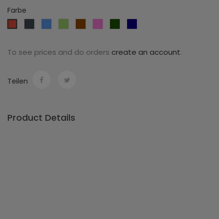
Farbe
Schwarz
Hellblau
Hellgrün
Braun
Rose
Dunkelgrün
Dunkelblau
Rot
To see prices and do orders
create an account
.
Teilen
Product Details